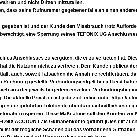
wahren und nicht Dritten mitzuteilen.
nden, dass seine Rufnummer gegebenenfalls an einen andere
n gegeben ist und der Kunde den Missbrauch trotz Aufford
UG berechtigt, eine Sperrung seines TEFONIX UG Anschluss
seines Anschlusses zu vergüten, die er zu vertreten hat. Die
 hat die Nutzung nicht zu vertreten. Dem Kunden obliegt de
ntfällt auch, soweit Tatsachen die Annahme rechtfertigen, 
n Rechnung gestellte Verbindungsentgelt beeinflusst habe
n sich aus der jeweils bei jedem einzelnen Verbindungsbegin
e aktuelle Preisliste ist jederzeit online unter https://tef
en der geführten Telefonate überdurchschnittlich ansteig
fonate zu sperren. Diese Maßnahme soll den Kunden vor M
IX ACCOUNT als Guthabenkonto geführt (Dies gilt auch für
te ist der mögliche Schaden auf das vorhandene Guthaben 