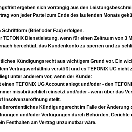
ungsfrist ergeben sich vorrangig aus den Leistungsbeschre
ertrag von jeder Partei zum Ende des laufenden Monats gek
Schriftform (Brief oder Fax) erfolgen.
der TEFONIX Dienstleistung, wenn für einen Zeitraum von 3 M
ach berechtigt, das Kundenkonto zu sperren und zu schl
tliches Kündigungsrecht aus wichtigem Grund vor. Ein wich
dem Vertragsverhältnis verstößt und es TEFONIX UG nicht 
 liegt unter anderem vor, wenn der Kunde:
tät einen TEFONIX UG Account anlegt und/oder - den TEFON
mer missbräuchlich einsetzt und/oder - wenn über das V
f Insolvenzeröffnung stellt.
außerordentliches Kündigungsrecht im Falle der Änderung 
rdnungen und/oder Verfügungen durch Behörden, Gerichte od
in Festhalten am Vertrag unzumutbar wäre.